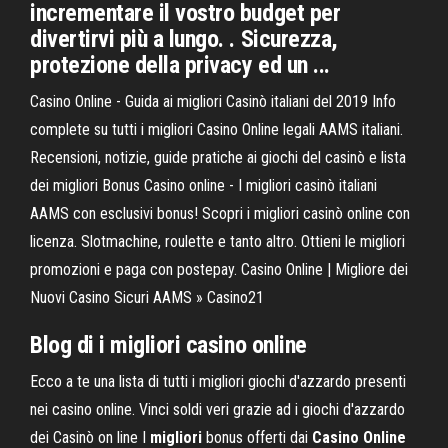
incrementare il vostro budget per
divertirvi più a lungo. . Sicurezza,
protezione della privacy ed un ...
Casino Online - Guida ai migliori Casinò italiani del 2019 Info
complete su tutti i migliori Casino Online legali AAMS italiani.
Recensioni, notizie, guide pratiche ai giochi del casinò e lista
dei migliori Bonus Casino online - I migliori casinò italiani
AAMS con esclusivi bonus! Scopri i migliori casinò online con
licenza. Slotmachine, roulette e tanto altro. Ottieni le migliori
promozioni e paga con postepay. Casino Online | Migliore dei
Nuovi Casino Sicuri AAMS » Casino21
Blog di
i
migliori
casino
online
Ecco a te una lista di tutti i migliori giochi d'azzardo presenti
nei casino online. Vinci soldi veri grazie ad i giochi d'azzardo
dei Casinò on line
I
migliori
bonus offerti dai
Casino
Online