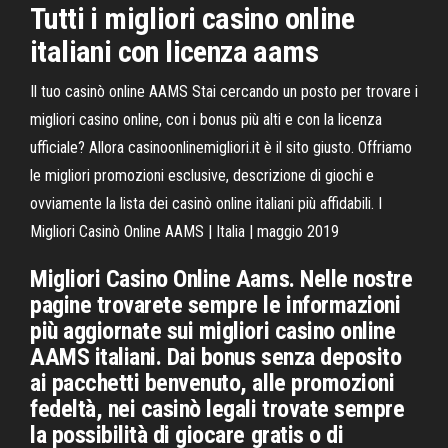
Tutti i migliori casino online
italiani con licenza aams
Il tuo casinò online AAMS Stai cercando un posto per trovare i
migliori casino online, con i bonus più alti e con la licenza
ufficiale? Allora casinoonlinemigliori.it è il sito giusto. Offriamo
le migliori promozioni esclusive, descrizione di giochi e
ovviamente la lista dei casinò online italiani più affidabili. I
Migliori Casinò Online AAMS | Italia | maggio 2019
Migliori Casino Online Aams. Nelle nostre
pagine trovarete sempre le informazioni
più aggiornate sui migliori casino online
AAMS italiani. Dai bonus senza deposito
ai pacchetti benvenuto, alle promozioni
fedeltà, nei casinò legali trovate sempre
la possibilità di giocare gratis o di