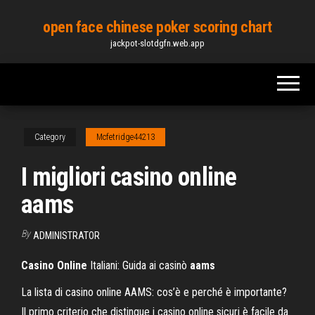
Skip
open face chinese poker scoring chart
to
jackpot-slotdgfn.web.app
the
content
Category
Mcfetridge44213
I migliori casino online
aams
By
ADMINISTRATOR
Casino
Online
Italiani: Guida ai casinò
aams
La lista di casino online AAMS: cos’è e perché è importante?
Il primo criterio che distingue i casino online sicuri è facile da