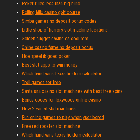
Poker rules less than big blind
Rolling hills casino golf course
Simba games no deposit bonus codes
Little shop of horrors slot machine locations
Golden nugget casino ds cool rom
Online casino fame no deposit bonus
Hoe speel ik goed poker
Best slot apps to win money
Which hand wins texas holdem calculator
Troll games for free
Santa ana casino slot machines with best free spins
Bonus codes for foxwoods online casino
How 2 win at slot machines
Fun online games to play when yuor bored
Free red rooster slot machine
Which hand wins texas holdem calculator