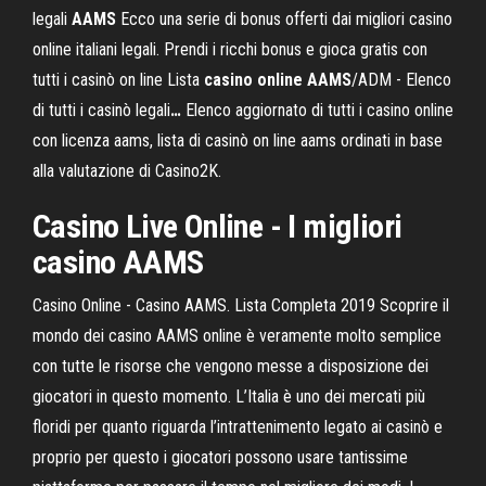
legali
AAMS
Ecco una serie di bonus offerti dai migliori casino
online italiani legali. Prendi i ricchi bonus e gioca gratis con
tutti i casinò on line
Lista
casino
online
AAMS
/ADM - Elenco
di tutti i casinò legali
…
Elenco aggiornato di tutti i casino online
con licenza aams, lista di casinò on line aams ordinati in base
alla valutazione di Casino2K.
Casino Live Online - I migliori
casino AAMS
Casino Online - Casino AAMS. Lista Completa 2019 Scoprire il
mondo dei casino AAMS online è veramente molto semplice
con tutte le risorse che vengono messe a disposizione dei
giocatori in questo momento. L’Italia è uno dei mercati più
floridi per quanto riguarda l’intrattenimento legato ai casinò e
proprio per questo i giocatori possono usare tantissime